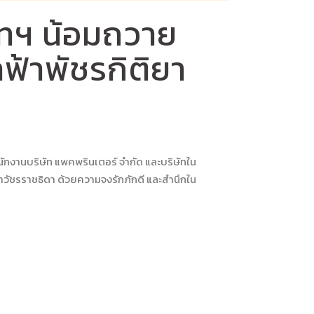
ัทฯ น้อมถวาย
ฟ้าพัชรกิติยา
กงานบริษัท แพคพรินเตอร์ จำกัด และบริษัทใน
หาวัชรราชธิดา ด้วยความจงรักภักดี และสำนึกใน