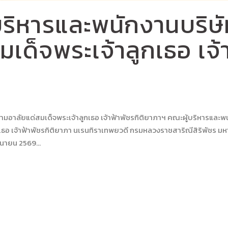
บริหารและพนักงานบริษ
เด็จพระเจ้าลูกเธอ เจ้า
ลัยแด่สมเด็จพระเจ้าลูกเธอ เจ้าฟ้าพัชรกิติยาภาฯ คณะผู้บริหารและพนั
กเธอ เจ้าฟ้าพัชรกิติยาภา นเรนทิราเทพยวดี กรมหลวงราชสาริณีสิริพัชร ม
ถุนายน 2569...