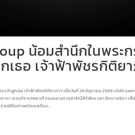
oup น้อมสำนึกในพระก
ูกเธอ เจ้าฟ้าพัชรกิติย
าลูกเธอ เจ้าฟ้าพัชรกิติยาภาฯ เมื่อวันที่ 26 มิถุนายน 2569 บริษัท แพคพ
กิติยาภา นเรนทิราเทพยวดี กรมหลวงราชสาริณีสิริพัชร มหาวัชรราชธิดา เ
ร่วมพิธีอย่างพร้อมเพรียง...