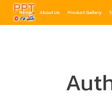
Home
About Us
Product Gallery
S
Auth