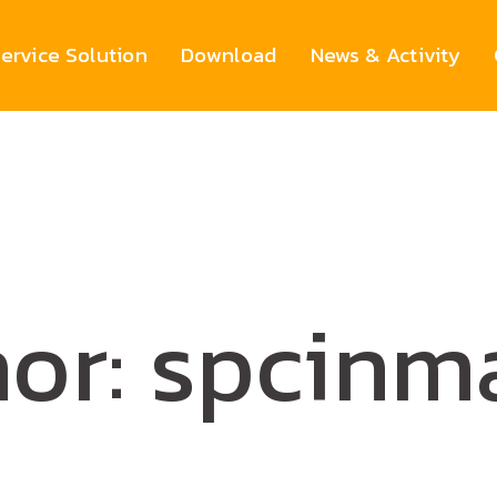
ervice Solution
Download
News & Activity
or: spcinm