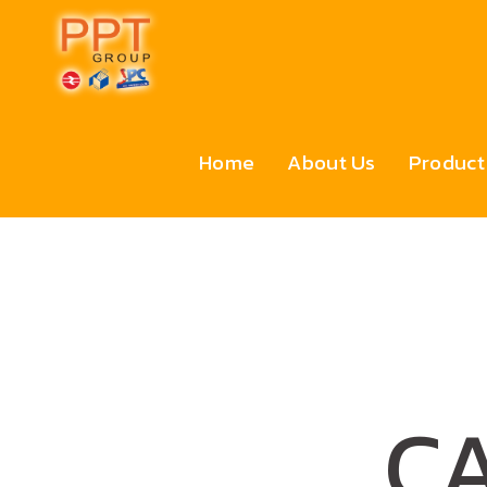
Home
About Us
Product
C