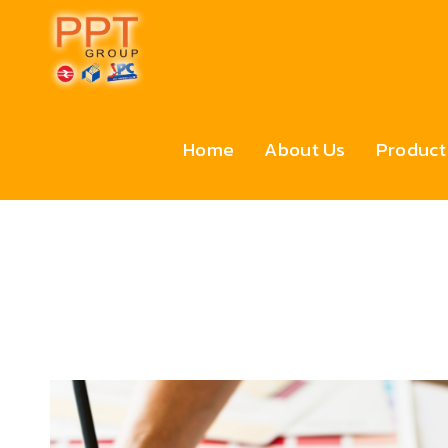
Home
About Us
Product