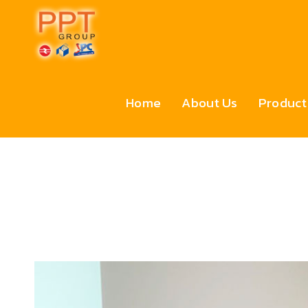
Home
About Us
Product