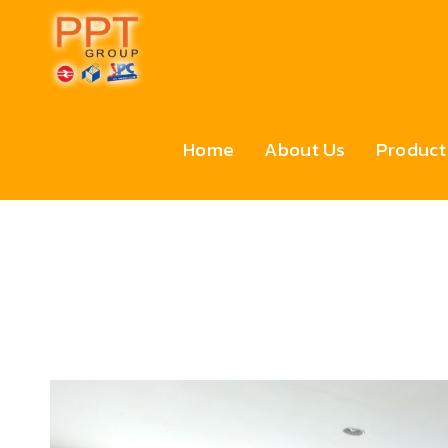
Home
About Us
Product