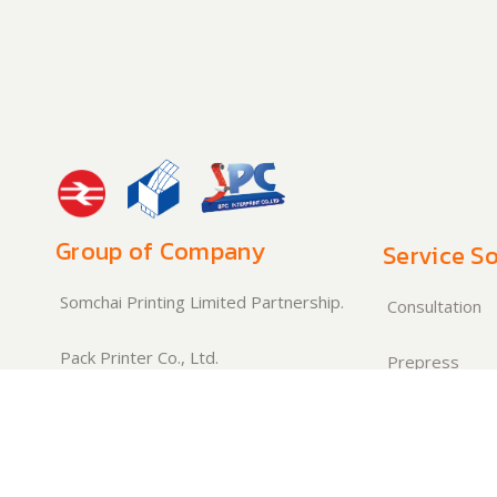
Group of Company
Service So
Somchai Printing Limited Partnership.
Consultation
Pack Printer Co., Ltd.
Prepress
SPC Interprint Co., Ltd.
Production
PPT Group is the leading flexible
Quality Contro
packaging developer and producer.