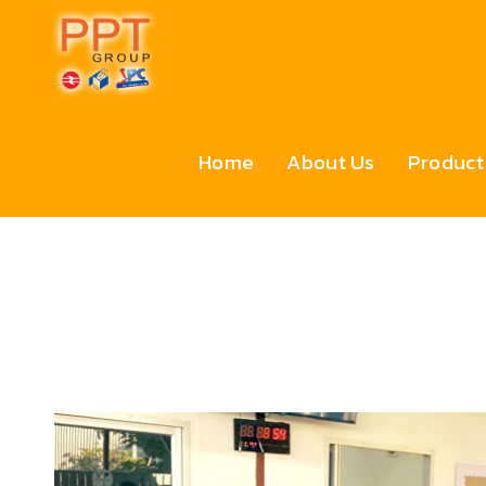
Home
About Us
Product