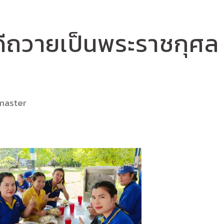
ีถวายเป็นพระราชกุศล
master