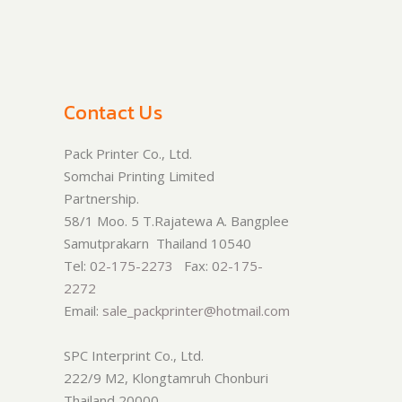
Contact Us
Pack Printer Co., Ltd.
Somchai Printing Limited
Partnership.
58/1 Moo. 5 T.Rajatewa A. Bangplee
Samutprakarn Thailand 10540
Tel: 0
2-175-2273
Fax: 0
2-175-
2272
Email:
sale_packprinter@hotmail.com
SPC Interprint Co., Ltd.
222/9 M2, Klongtamruh Chonburi
Thailand 20000