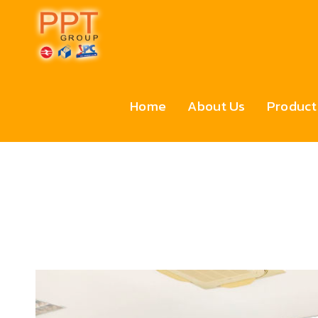
Home
About Us
Product