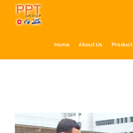
Home
About Us
Product