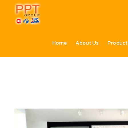
Home
About Us
Product