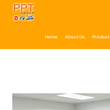
Home
About Us
Product