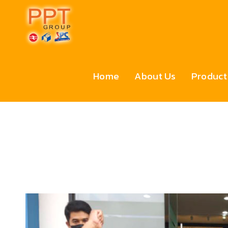
Home
About Us
Product