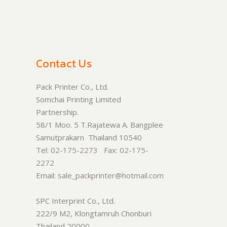
Contact Us
Pack Printer Co., Ltd.
Somchai Printing Limited
Partnership.
58/1 Moo. 5 T.Rajatewa A. Bangplee
Samutprakarn Thailand 10540
Tel: 0
2-175-2273
Fax: 0
2-175-
2272
Email:
sale_packprinter@hotmail.com
SPC Interprint Co., Ltd.
222/9 M2, Klongtamruh Chonburi
Thailand 20000