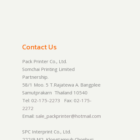
Contact Us
Pack Printer Co., Ltd.
Somchai Printing Limited
Partnership.
58/1 Moo. 5 T.Rajatewa A. Bangplee
Samutprakarn Thailand 10540
Tel: 0
2-175-2273
Fax: 0
2-175-
2272
Email:
sale_packprinter@hotmail.com
SPC Interprint Co., Ltd.
222/9 M2, Klongtamruh Chonburi