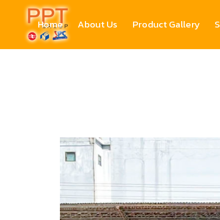
Home
About Us
Product Gallery
S