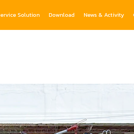
ervice Solution
Download
News & Activity