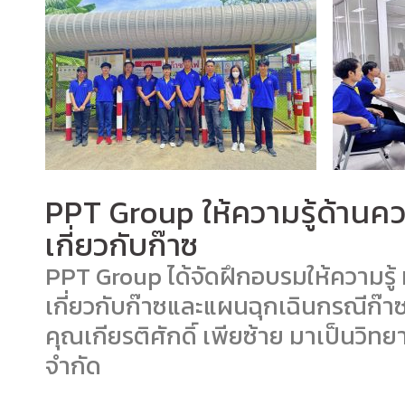
PPT Group ให้ความรู้ด้า
เกี่ยวกับก๊าซ
PPT Group ได้จัดฝึกอบรมให้ความร
เกี่ยวกับก๊าซและแผนฉุกเฉินกรณีก๊าซร
คุณเกียรติศักดิ์ เพียซ้าย มาเป็นวิทย
จำกัด