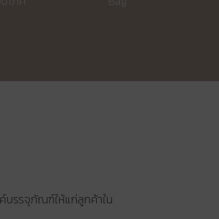
อุปโภค
Bag
์บรรจุภัณฑ์ให้แก่ลูกค้าใน