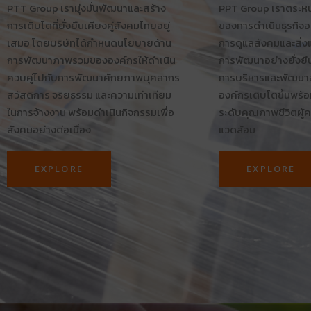
PTT Group เรามุ่งมั่นพัฒนาและสร้าง
PPT Group เราตระห
การเติบโตที่ยั่งยืนเคียงคู่สังคมไทยอยู่
ของการดำเนินธุรกิจอย
เสมอ โดยบริษัทได้กำหนดนโยบายด้าน
การดูแลสังคมและสิ่ง
การพัฒนาภาพรวมขององค์กรให้ดำเนิน
การพัฒนาอย่างยั่งยืน
ควบคู่ไปกับการพัฒนาศักยภาพบุคลากร
การบริหารและพัฒนาอง
สวัสดิการ จริยธรรม และความเท่าเทียม
องค์กรเติบโตขึ้นพร
ในการจ้างงาน พร้อมดำเนินกิจกรรมเพื่อ
ระดับคุณภาพชีวิตผู้ค
สังคมอย่างต่อเนื่อง
แวดล้อม
EXPLORE
EXPLORE