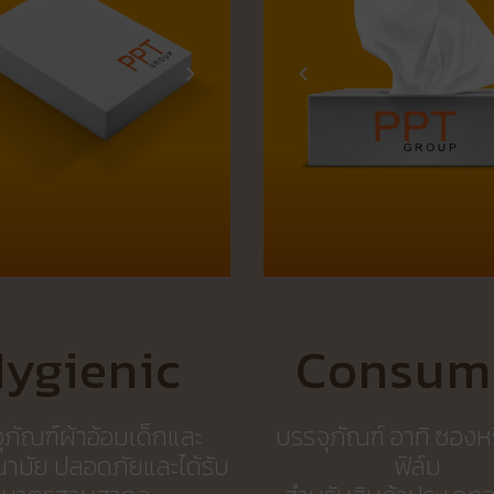
ygienic
Consum
ุภัณฑ์ผ้าอ้อมเด็กและ
บรรจุภัณฑ์ อาทิ ซองห
นามัย ปลอดภัยและได้รับ
ฟิล์ม