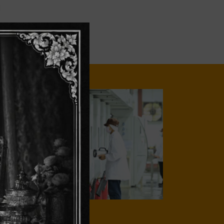
น
roduction