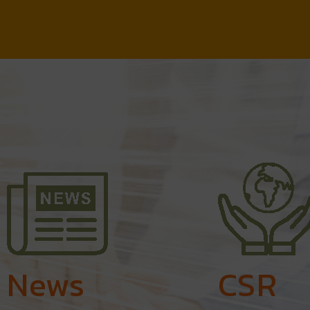
News
CSR