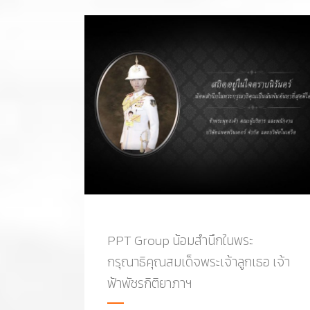
PPT Group น้อมสำนึกในพระ
กรุณาธิคุณสมเด็จพระเจ้าลูกเธอ เจ้า
ฟ้าพัชรกิติยาภาฯ