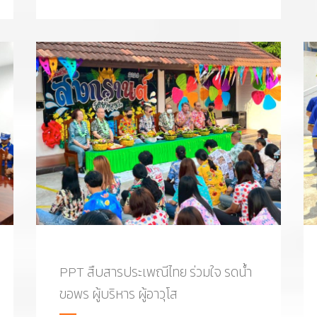
PPT สืบสารประเพณีไทย ร่วมใจ รดน้ำ
ขอพร ผู้บริหาร ผู้อาวุโส