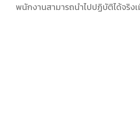
พนักงานสามารถนำไปปฏิบัติได้จริงเม