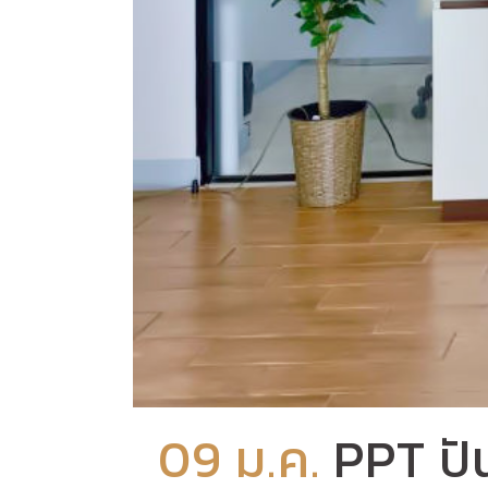
09 ม.ค.
PPT ปั