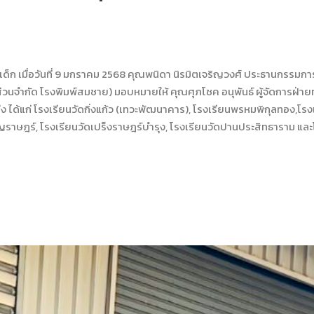
ก เมื่อวันที่ 9 มกราคม 2568 คุณพนิดา นิรมิตเจริญวงศ์ ประธานกรรมการ
งหุ้นส่วนจำกัด โรงพิมพ์สมชาย) มอบหมายให้ คุณศุภโชค อนุพันธ์ ผู้จัดการฝ
ง ได้แก่ โรงเรียนวัดกิ่งแก้ว (เทวะพัฒนาคาร), โรงเรียนพรหมพิกุลทอง,โรง
ราษฎร์, โรงเรียนวัดเปร็งราษฎร์บำรุง, โรงเรียนวัดปานประสิทธาราม และโร